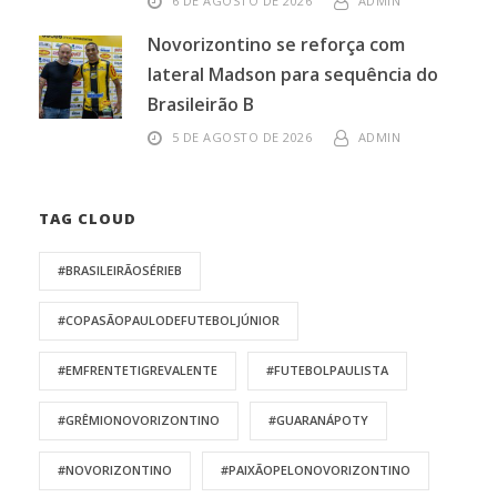
6 DE AGOSTO DE 2026
ADMIN
Novorizontino se reforça com
lateral Madson para sequência do
Brasileirão B
5 DE AGOSTO DE 2026
ADMIN
TAG CLOUD
#BRASILEIRÃOSÉRIEB
#COPASÃOPAULODEFUTEBOLJÚNIOR
#EMFRENTETIGREVALENTE
#FUTEBOLPAULISTA
#GRÊMIONOVORIZONTINO
#GUARANÁPOTY
#NOVORIZONTINO
#PAIXÃOPELONOVORIZONTINO