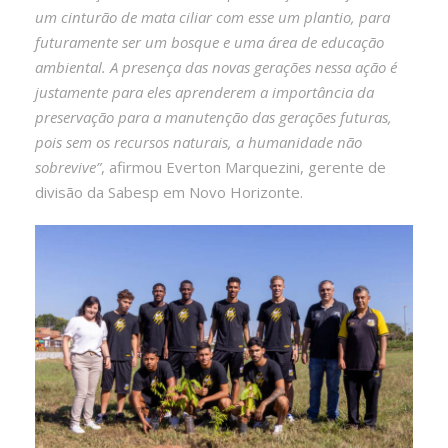
um cinturão de mata ciliar com esse um plantio, para
futuramente ser um bosque e uma área de educação
ambiental. A presença das novas gerações nessa ação é
justamente para eles aprenderem a importância da
preservação para a manutenção das gerações futuras,
pois sem os recursos naturais, a humanidade não
sobrevive”
, afirmou Everton Marquezini, gerente de
divisão da Sabesp em Novo Horizonte.