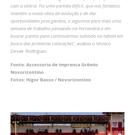
com a vitória. Foi uma partida difícil, que nos fortalece,
mantém a nossa ideia de evolução e de dar
oportunidades pros garotos, e seguimos para mais uma
semana de trabalho pensando na Ferroviária e em
buscar pontos para continuarmos subindo na tabela em
busca das primeiras colocações”
, avaliou o técnico
Devair Rodrigues.
Fonte: Assessoria de Imprensa Grêmio
Novorizontino
Fotos: Higor Basso / Novorizontino