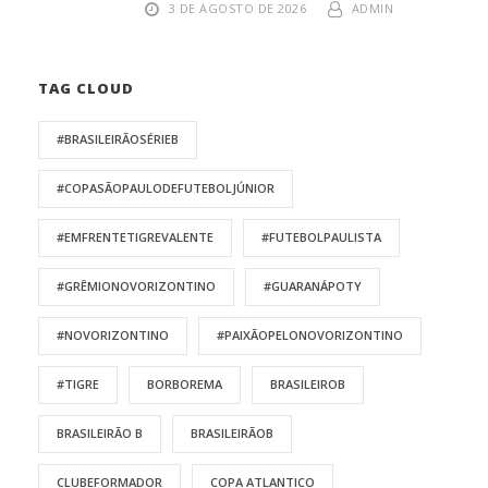
3 DE AGOSTO DE 2026
ADMIN
TAG CLOUD
#BRASILEIRÃOSÉRIEB
#COPASÃOPAULODEFUTEBOLJÚNIOR
#EMFRENTETIGREVALENTE
#FUTEBOLPAULISTA
#GRÊMIONOVORIZONTINO
#GUARANÁPOTY
#NOVORIZONTINO
#PAIXÃOPELONOVORIZONTINO
#TIGRE
BORBOREMA
BRASILEIROB
BRASILEIRÃO B
BRASILEIRÃOB
CLUBEFORMADOR
COPA ATLANTICO