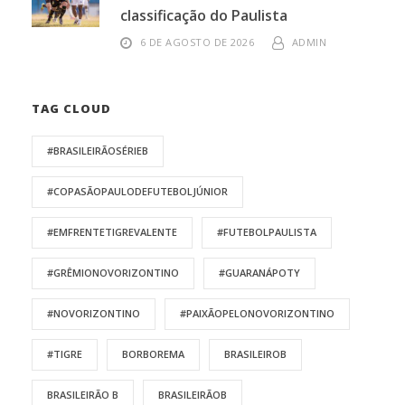
classificação do Paulista
6 DE AGOSTO DE 2026
ADMIN
TAG CLOUD
#BRASILEIRÃOSÉRIEB
#COPASÃOPAULODEFUTEBOLJÚNIOR
#EMFRENTETIGREVALENTE
#FUTEBOLPAULISTA
#GRÊMIONOVORIZONTINO
#GUARANÁPOTY
#NOVORIZONTINO
#PAIXÃOPELONOVORIZONTINO
#TIGRE
BORBOREMA
BRASILEIROB
BRASILEIRÃO B
BRASILEIRÃOB