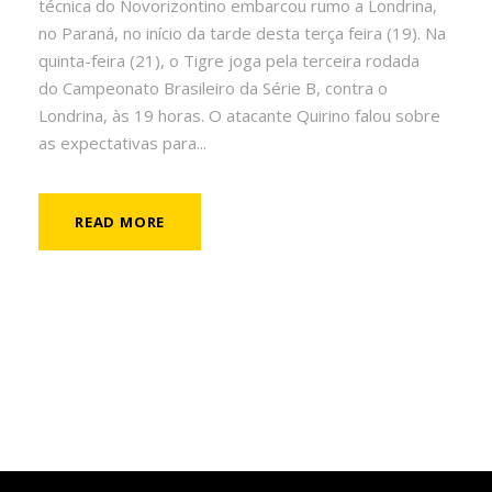
técnica do Novorizontino embarcou rumo a Londrina,
no Paraná, no início da tarde desta terça feira (19). Na
quinta-feira (21), o Tigre joga pela terceira rodada
do Campeonato Brasileiro da Série B, contra o
Londrina, às 19 horas. O atacante Quirino falou sobre
as expectativas para...
READ MORE