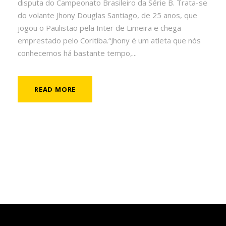
disputa do Campeonato Brasileiro da Série B. Trata-se
do volante Jhony Douglas Santiago, de 25 anos, que
jogou o Paulistão pela Inter de Limeira e chega
emprestado pelo Coritiba.“Jhony é um atleta que nós
conhecemos há bastante tempo,...
READ MORE