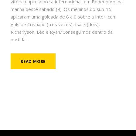
vitória dupla sobre a Internacional, em Bebedouro, na
manhã deste sábado (9). Os meninos do sub-15
aplicaram uma goleada de 8 a 0 sobre a Inter, com
gols de Cristiano (três vezes), Isack (dois),
Richarlyson, Léo e Ryan.“Conseguimos dentro da
partida...
READ MORE