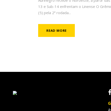
Aurinegro recebe o Noroeste, a partir das
13 e Sub-14 enfrentam o Linense O Grêmio
(5) pela 2ª rodada...
READ MORE
G
A