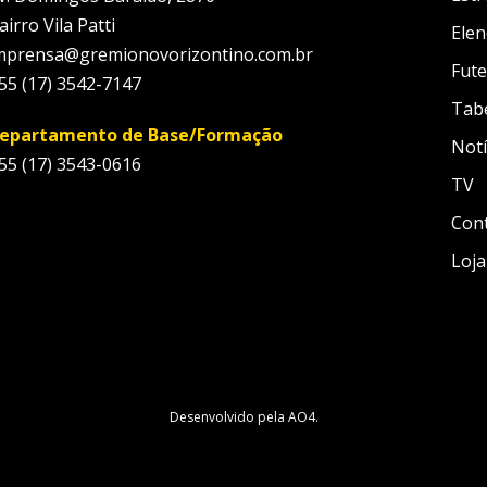
airro Vila Patti
Elen
mprensa@gremionovorizontino.com.br
Fute
55 (17) 3542-7147
Tab
epartamento de Base/Formação
Notí
55 (17) 3543-0616
TV
Con
Loja
Desenvolvido pela
AO4
.