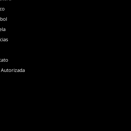
co
bol
ela
cias
tato
 Autorizada