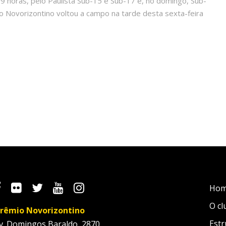
 9 horas, pelo Paulista Sub-15 e Sub-17 e, no domingo, Sub-
 Novorizontino voltou a campo na tarde desta sexta-feira
Ho
O cl
rêmio Novorizontino
Estr
v. Domingos Baraldo, 2870