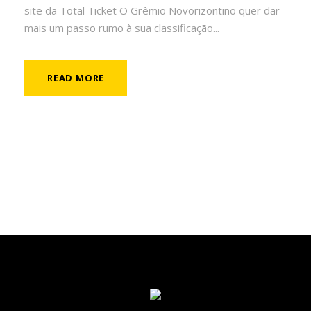
site da Total Ticket O Grêmio Novorizontino quer dar
mais um passo rumo à sua classificação...
READ MORE