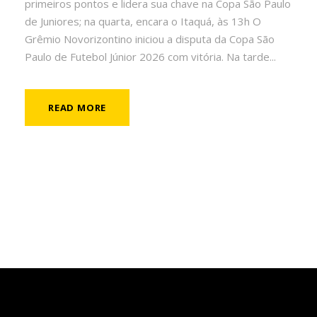
primeiros pontos e lidera sua chave na Copa São Paulo
de Juniores; na quarta, encara o Itaquá, às 13h O
Grêmio Novorizontino iniciou a disputa da Copa São
Paulo de Futebol Júnior 2026 com vitória. Na tarde...
READ MORE