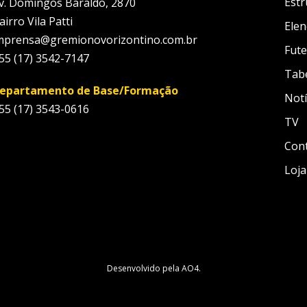
Estr
v. Domingos Baraldo, 2870
airro Vila Patti
Elen
mprensa@gremionovorizontino.com.br
Fute
55 (17) 3542-7147
Tab
epartamento de Base/Formação
Notí
55 (17) 3543-0616
TV
Con
Loja
Desenvolvido pela
AO4
.