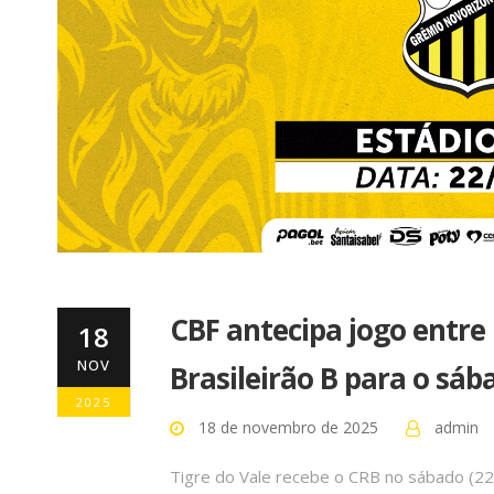
CBF antecipa jogo entre
18
NOV
Brasileirão B para o sáb
2025
18 de novembro de 2025
admin
Tigre do Vale recebe o CRB no sábado (22),