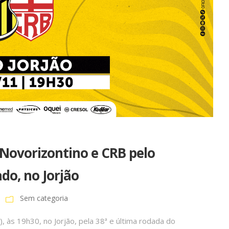
 Novorizontino e CRB pelo
ado, no Jorjão
Sem categoria
 às 19h30, no Jorjão, pela 38ª e última rodada do