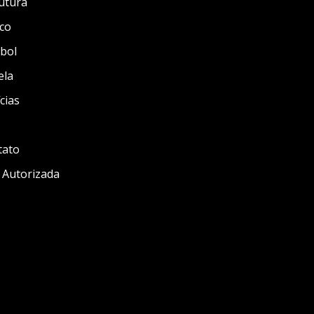
utura
co
bol
ela
cias
tato
 Autorizada