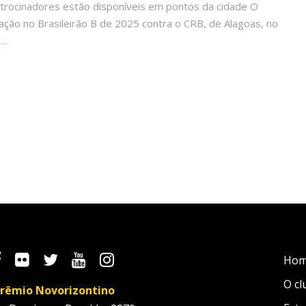
patrocinadores estão disponíveis em pontos da cidade O
ação no Brasileirão B de 2025 contra o CRB, de Alagoas, no
..
Ho
O cl
rêmio Novorizontino