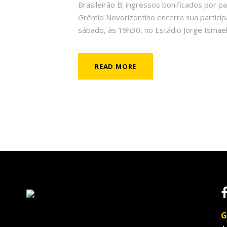
Brasileirão B; ingressos bonificados por 
Grêmio Novorizontino encerra sua particip
sábado, às 19h30, no Estádio Jorge Ismael.
READ MORE
G