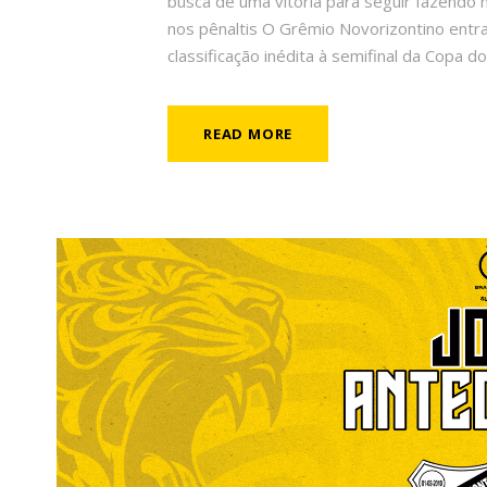
busca de uma vitória para seguir fazendo 
nos pênaltis O Grêmio Novorizontino ent
classificação inédita à semifinal da Copa do.
READ MORE