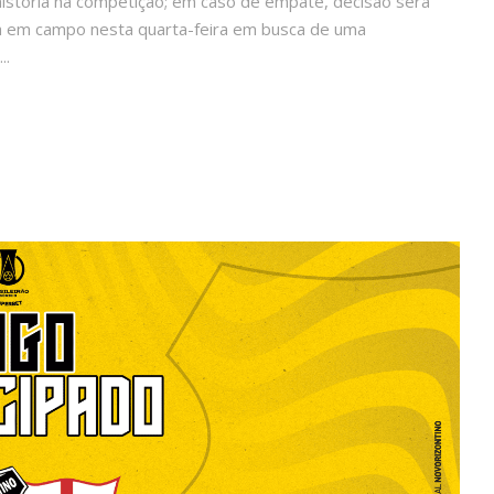
história na competição; em caso de empate, decisão será
ra em campo nesta quarta-feira em busca de uma
..