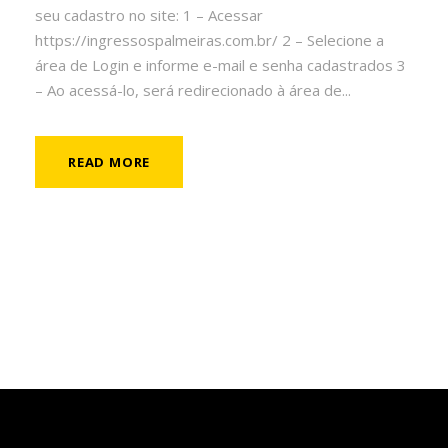
seu cadastro no site: 1 – Acessar
https://ingressospalmeiras.com.br/ 2 – Selecione a
área de Login e informe e-mail e senha cadastrados 3
– Ao acessá-lo, será redirecionado à área de...
READ MORE