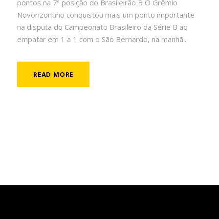
pontos na 7ª posição do Brasileirão B O Grêmio
Novorizontino conquistou mais um ponto importante
na disputa do Campeonato Brasileiro da Série B ao
empatar em 1 a 1 com o São Bernardo, na manhã...
READ MORE