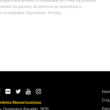
ensagem diretamente à comunidade por meio da potência
ntino foi parceiro da Diretoria de Assistência e
na campanha “Faça Bonito: Proteja...
Ho
O cl
rêmio Novorizontino
Estr
v. Domingos Baraldo, 2870