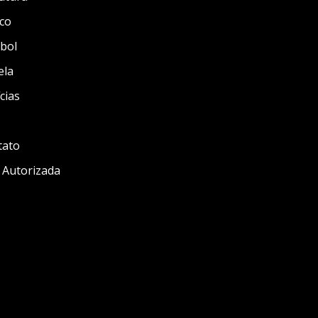
co
bol
ela
cias
tato
 Autorizada