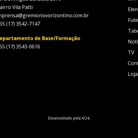
airro Vila Patti
Elen
mprensa@gremionovorizontino.com.br
Fute
55 (17) 3542-7147
Tab
epartamento de Base/Formação
Notí
55 (17) 3543-0616
TV
Con
Loja
Desenvolvido pela
AO4
.