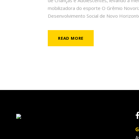
de Crianças e Adolescentes, levando a m
mobilizadora do esporte O Grêmio Novorizo
Desenvolvimento Social de Novo Horizonte 
READ MORE
G
A