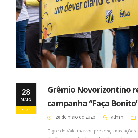
Grêmio Novorizontino re
28
MAIO
campanha “Faça Bonito
2026
28 de maio de 2026
admin
Tigre do Vale marcou presença nas ações 