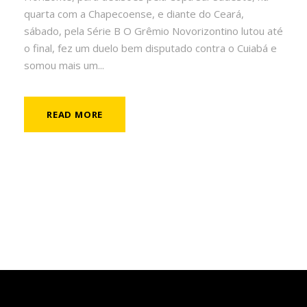
quarta com a Chapecoense, e diante do Ceará,
sábado, pela Série B O Grêmio Novorizontino lutou até
o final, fez um duelo bem disputado contra o Cuiabá e
somou mais um...
READ MORE