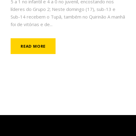
5 a 1 no infantil e 4 a 0 no juvenil, encostando nos
líderes do Grupo 2; Neste domingo (17), sub-13 e
Sub-14 recebem o Tupã, também no Quirinão A manhã
foi de vitórias e de...
READ MORE