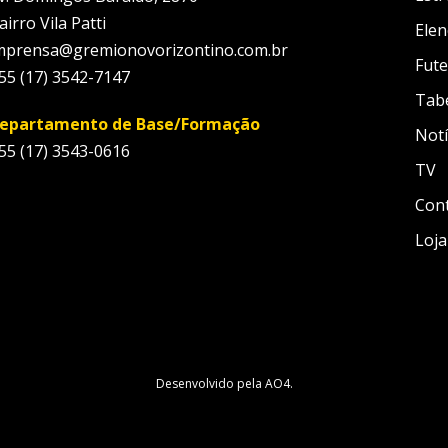
airro Vila Patti
Elen
mprensa@gremionovorizontino.com.br
Fute
55 (17) 3542-7147
Tab
epartamento de Base/Formação
Notí
55 (17) 3543-0616
TV
Con
Loja
Desenvolvido pela
AO4
.