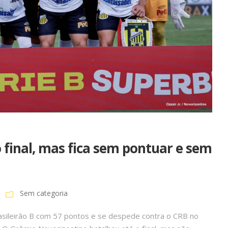
 final, mas fica sem pontuar e sem
Sem categoria
rasileirão B com 57 pontos e se despede contra o CRB no