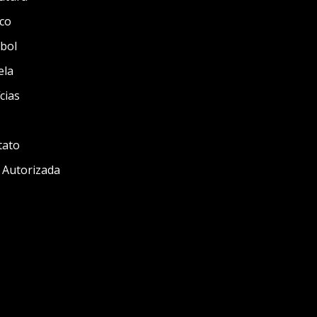
co
bol
ela
cias
tato
 Autorizada