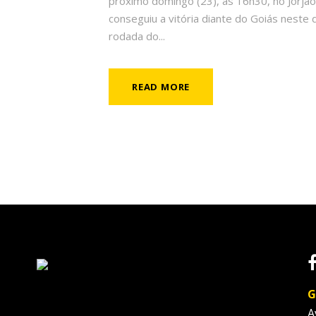
próximo domingo (23), às 16h30, no Jorjão
conseguiu a vitória diante do Goiás neste 
rodada do...
READ MORE
G
A