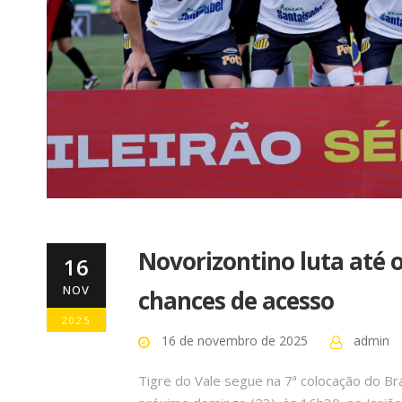
Novorizontino luta até o
16
NOV
chances de acesso
2025
16 de novembro de 2025
admin
Tigre do Vale segue na 7ª colocação do B