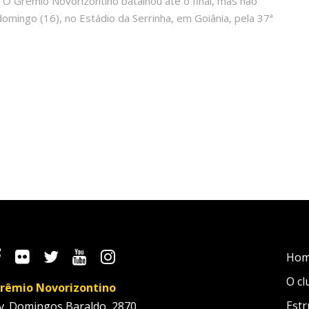
 O Grêmio Novorizontino batalhou até o final, mas não
domingo (16), no Estádio da Serrinha, em Goiânia, pela 37ª
Ho
O cl
rêmio Novorizontino
Estr
v. Domingos Baraldo, 2870