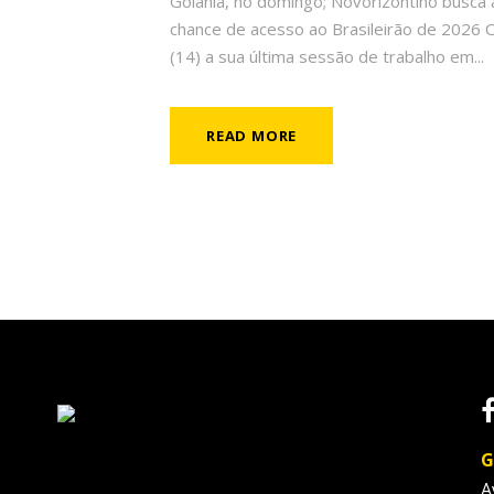
Goiânia, no domingo; Novorizontino busca a
chance de acesso ao Brasileirão de 2026 
(14) a sua última sessão de trabalho em...
READ MORE
G
A