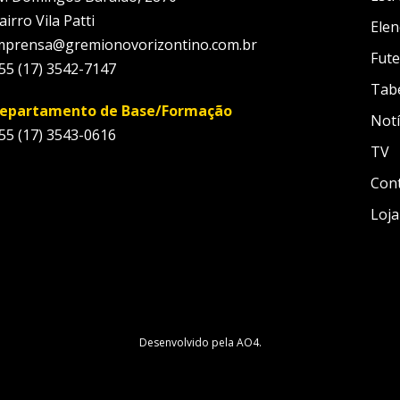
airro Vila Patti
Elen
mprensa@gremionovorizontino.com.br
Fute
55 (17) 3542-7147
Tab
epartamento de Base/Formação
Notí
55 (17) 3543-0616
TV
Con
Loja
Desenvolvido pela
AO4
.