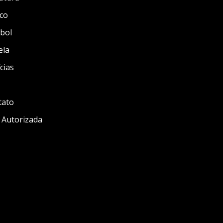
co
bol
ela
cias
tato
 Autorizada