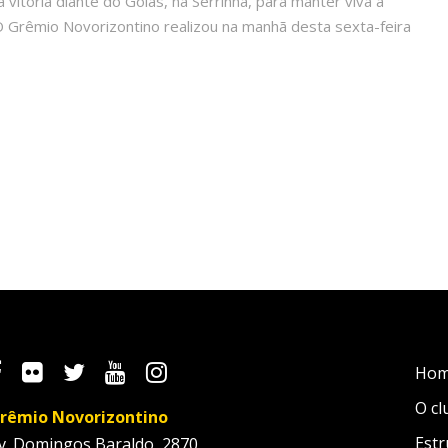
 vitória diante do Goiás, na Serrinha, para manter viva a
O Grêmio Novorizontino realizou na manhã desta sexta-feira
Ho
O cl
rêmio Novorizontino
Estr
v. Domingos Baraldo, 2870