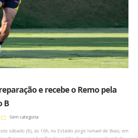
preparação e recebe o Remo pela
o B
Sem categoria
ste sábado (8), às 16h, no Estádio Jorge Ismael de Biasi, em