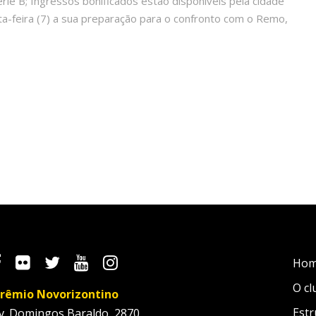
rie B; Ingressos bonificados estão disponíveis pela cidade
ta-feira (7) a sua preparação para o confronto com o Remo,
Ho
O cl
rêmio Novorizontino
Estr
v. Domingos Baraldo, 2870