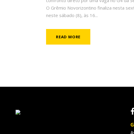
confronto direto por uma vaga no G4 da Sé
O Grêmio Novorizontino finaliza nesta sex
neste sábado (8), às 16...
READ MORE
G
A