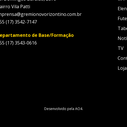
airro Vila Patti
Elen
mprensa@gremionovorizontino.com.br
Fute
55 (17) 3542-7147
Tab
epartamento de Base/Formação
Notí
55 (17) 3543-0616
TV
Con
Loja
Desenvolvido pela
AO4
.