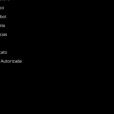
co
bol
ela
cias
tato
 Autorizada