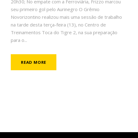
20h30; No empate com a Ferroviária, Frizzo marcou
seu primeiro gol pelo Aurinegro O Grêmio
Novorizontino realizou mais uma sessão de trabalho
na tarde desta terça-feira (13), no Centro de
Treinamentos Toca do Tigre 2, na sua preparação
para o...
READ MORE