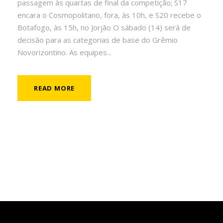
passagem às quartas de final da competição; S17
encara o Cosmopolitano, fora, às 10h, e S20 recebe o
Botafogo, às 15h, no Jorjão O sábado (14) será de
decisão para as categorias de base do Grêmio
Novorizontino. As equipes...
READ MORE