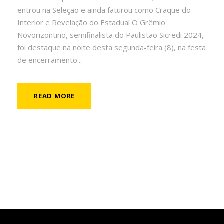
entrou na Seleção e ainda faturou como Craque do
Interior e Revelação do Estadual O Grêmio
Novorizontino, semifinalista do Paulistão Sicredi 2024,
foi destaque na noite desta segunda-feira (8), na festa
de encerramento...
READ MORE