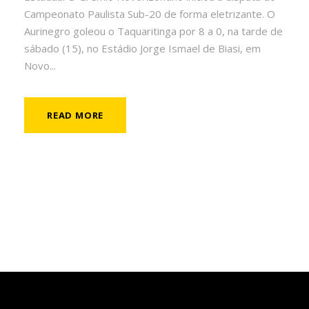
Campeonato Paulista Sub-20 de forma eletrizante. O
Aurinegro goleou o Taquaritinga por 8 a 0, na tarde de
sábado (15), no Estádio Jorge Ismael de Biasi, em
Novo...
READ MORE