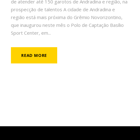
de atender até 150 garotos de Andradina e região, na
prospecção de talentos A cidade de Andradina e
região está mais próxima do Grêmio Novorizontino,
que inaugurou neste mês o Polo de Captação Basílio
Sport Center, em...
READ MORE