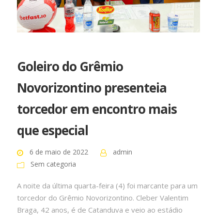
Goleiro do Grêmio
Novorizontino presenteia
torcedor em encontro mais
que especial
6 de maio de 2022
admin
Sem categoria
A noite da última quarta-feira (4) foi marcante para um
torcedor do Grêmio Novorizontino. Cleber Valentim
Braga, 42 anos, é de Catanduva e veio ao estádio