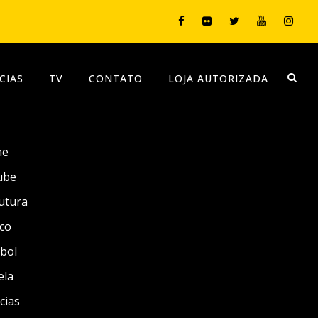
CIAS
TV
CONTATO
LOJA AUTORIZADA
me
ube
utura
co
bol
ela
cias