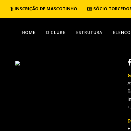
INSCRIÇÃO DE MASCOTINHO
SÓCIO TORCEDO
HOME
O CLUBE
ESTRUTURA
ELENCO
G
A
B
i
+
D
+