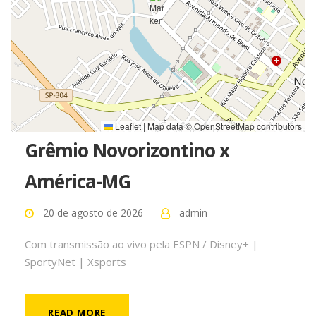
Leaflet
|
Map data ©
OpenStreetMap
contributors
Grêmio Novorizontino x
América-MG
20 de agosto de 2026
admin
Com transmissão ao vivo pela ESPN / Disney+ |
SportyNet | Xsports
READ MORE