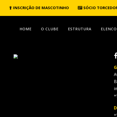
INSCRIÇÃO DE MASCOTINHO
SÓCIO TORCEDO
HOME
O CLUBE
ESTRUTURA
ELENCO
G
A
B
i
+
D
+