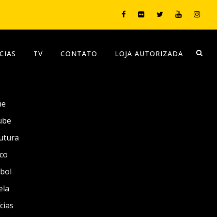
CIAS
TV
CONTATO
LOJA AUTORIZADA
me
ube
utura
co
bol
ela
cias