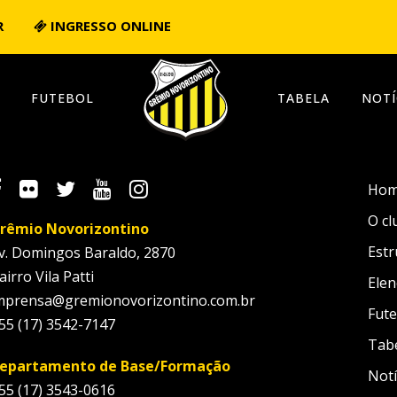
R
INGRESSO ONLINE
FUTEBOL
TABELA
NOTÍ
Ho
O cl
rêmio Novorizontino
Estr
v. Domingos Baraldo, 2870
airro Vila Patti
Elen
mprensa@gremionovorizontino.com.br
Fute
55 (17) 3542-7147
Tab
epartamento de Base/Formação
Notí
55 (17) 3543-0616