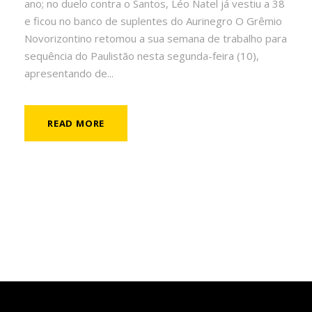
ano; no duelo contra o Santos, Léo Natel já vestiu a 38
e ficou no banco de suplentes do Aurinegro O Grêmio
Novorizontino retomou a sua semana de trabalho para
sequência do Paulistão nesta segunda-feira (10),
apresentando de...
READ MORE