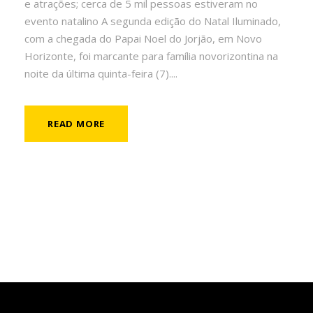
e atrações; cerca de 5 mil pessoas estiveram no
evento natalino A segunda edição do Natal Iluminado,
com a chegada do Papai Noel do Jorjão, em Novo
Horizonte, foi marcante para família novorizontina na
noite da última quinta-feira (7)....
READ MORE