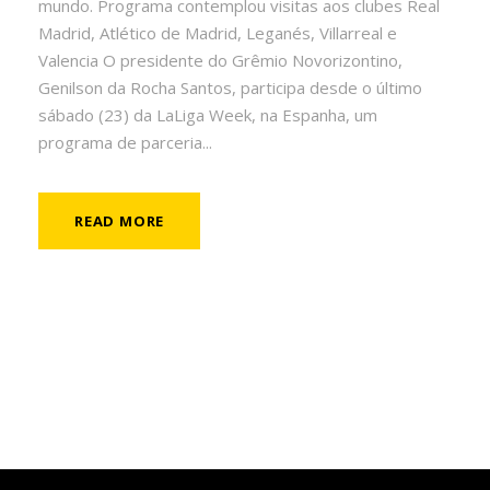
mundo. Programa contemplou visitas aos clubes Real
Madrid, Atlético de Madrid, Leganés, Villarreal e
Valencia O presidente do Grêmio Novorizontino,
Genilson da Rocha Santos, participa desde o último
sábado (23) da LaLiga Week, na Espanha, um
programa de parceria...
READ MORE