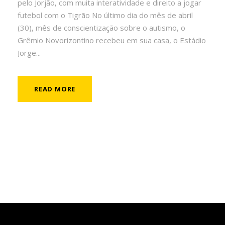
pelo Jorjão, com muita interatividade e direito a jogar
futebol com o Tigrão No último dia do mês de abril
(30), mês de conscientização sobre o autismo, o
Grêmio Novorizontino recebeu em sua casa, o Estádio
Jorge...
READ MORE