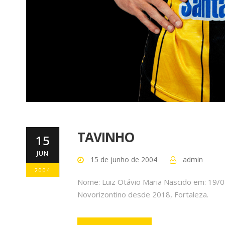
TAVINHO
15
JUN
15 de junho de 2004
admin
2004
Nome: Luiz Otávio Maria Nascido em: 19/0
Novorizontino desde 2018, Fortaleza.