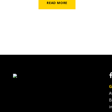
READ MORE
G
A
B
i