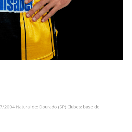
7/2004 Natural de: Dourado (SP) Clubes: base do