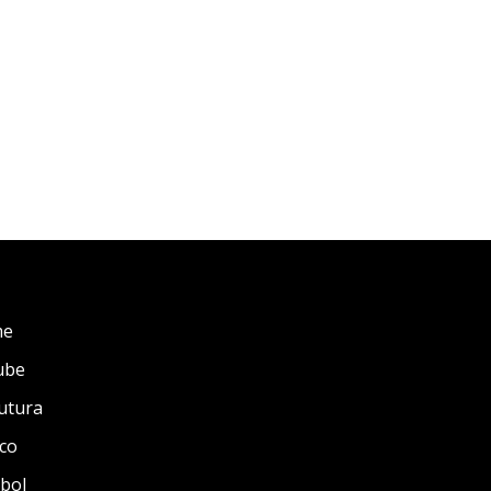
me
ube
utura
co
bol