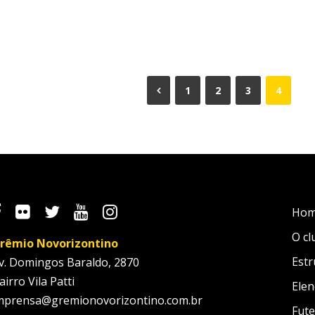
1
2
3
4
Ho
O cl
rêmio Novorizontino
Estr
v. Domingos Baraldo, 2870
airro Vila Patti
Elen
mprensa@gremionovorizontino.com.br
Fute