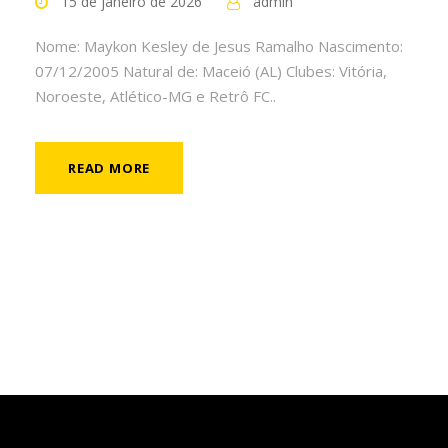
15 de janeiro de 2026
admin
Nome: Maykon Kesley de Jesus Ramalho Nascimento:
07/12/2005 Natural de: Maceió (AL) Clubes: Vitória,
Noroeste, Atlético-MG e Retrô FC..
READ MORE