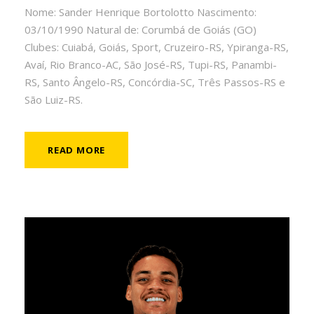
Nome: Sander Henrique Bortolotto Nascimento:
03/10/1990 Natural de: Corumbá de Goiás (GO)
Clubes: Cuiabá, Goiás, Sport, Cruzeiro-RS, Ypiranga-RS,
Avaí, Rio Branco-AC, São José-RS, Tupi-RS, Panambi-
RS, Santo Ângelo-RS, Concórdia-SC, Três Passos-RS e
São Luiz-RS.
READ MORE