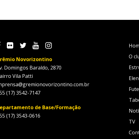
Ho
O cl
rêmio Novorizontino
Estr
v. Domingos Baraldo, 2870
airro Vila Patti
Elen
mprensa@gremionovorizontino.com.br
Fute
55 (17) 3542-7147
Tab
epartamento de Base/Formação
Notí
55 (17) 3543-0616
TV
Con