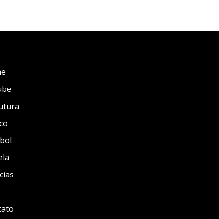
me
ube
utura
co
bol
ela
cias
tato