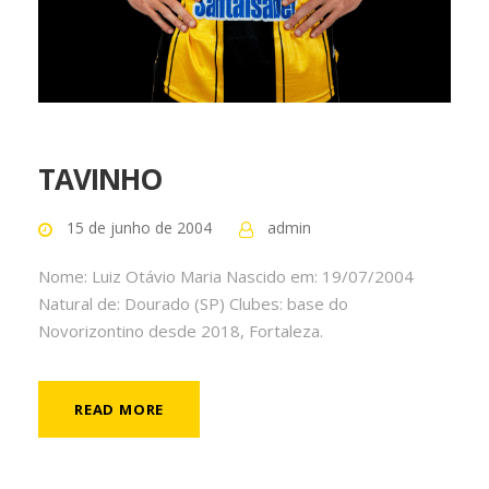
TAVINHO
15 de junho de 2004
admin
Nome: Luiz Otávio Maria Nascido em: 19/07/2004
Natural de: Dourado (SP) Clubes: base do
Novorizontino desde 2018, Fortaleza.
READ MORE