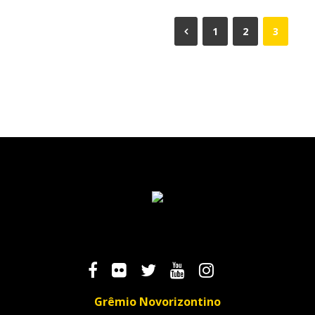
1
2
3
Grêmio Novorizontino