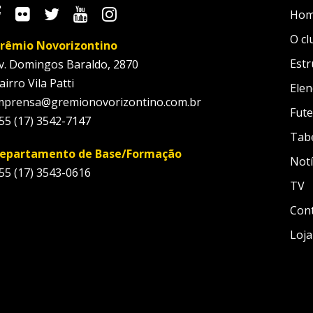
Ho
O cl
rêmio Novorizontino
Estr
v. Domingos Baraldo, 2870
airro Vila Patti
Elen
mprensa@gremionovorizontino.com.br
Fute
55 (17) 3542-7147
Tab
epartamento de Base/Formação
Notí
55 (17) 3543-0616
TV
Con
Loja