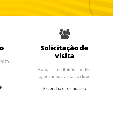
ão
Solicitação de
visita
2870 –
Escolas e instituições podem
agendar sua visita ao clube
SP
Preencha o formulário