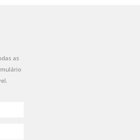
odas as
rmulário
el.