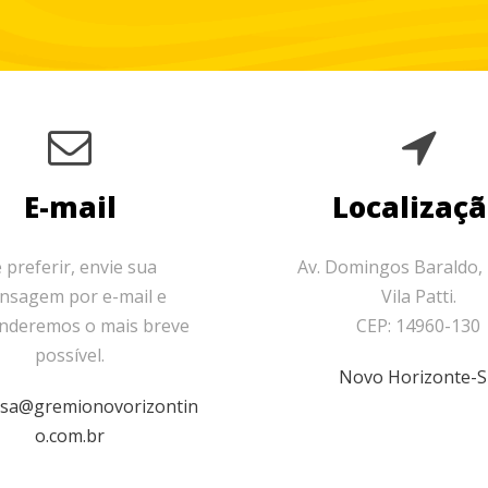
E-mail
Localizaç
 preferir, envie sua
Av. Domingos Baraldo, 
nsagem por e-mail e
Vila Patti.
nderemos o mais breve
CEP: 14960-130
possível.
Novo Horizonte-
sa@gremionovorizontin
o.com.br