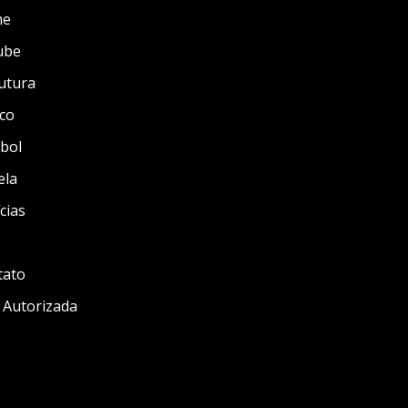
me
ube
utura
co
bol
ela
cias
tato
 Autorizada