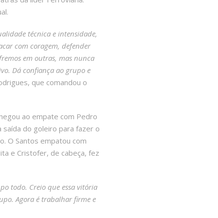
al.
alidade técnica e intensidade,
tacar com coragem, defender
sofremos em outras, mas nunca
ivo. Dá confiança ao grupo e
Rodrigues, que comandou o
e chegou ao empate com Pedro
a saída do goleiro para fazer o
tino. O Santos empatou com
ta e Cristofer, de cabeça, fez
po todo. Creio que essa vitória
po. Agora é trabalhar firme e