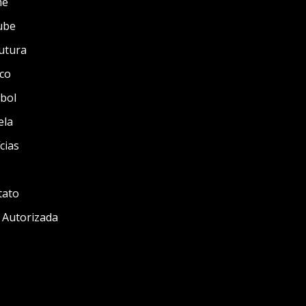
me
ube
utura
co
bol
ela
cias
tato
 Autorizada