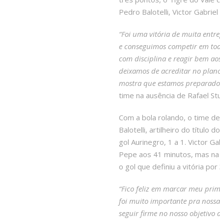
Pedro Balotelli, Victor Gabrie
“Foi uma vitória de muita entr
e conseguimos competir em to
com disciplina e reagir bem a
deixamos de acreditar no plano
mostra que estamos preparados
time na ausência de Rafael Stu
Com a bola rolando, o time 
Balotelli, artilheiro do títul
gol Aurinegro, 1 a 1. Victor 
Pepe aos 41 minutos, mas na et
o gol que definiu a vitória por
“Fico feliz em marcar meu prime
foi muito importante pra nossa
seguir firme no nosso objetivo