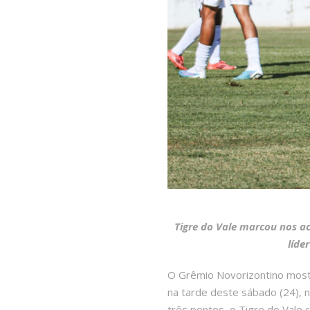
Tigre do Vale marcou nos ac
líde
O Grêmio Novorizontino mostro
na tarde deste sábado (24), n
três pontos, o Tigre do Vale 