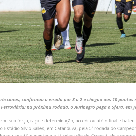
réscimos, confirmou a virada por 3 a 2 e chegou aos 10 pontos 
r Ferroviária; na próxima rodada, o Aurinegro pega o Sfera, em J
u sua força, raça e determinação, acreditou até o final e bateu o
o Estádio Silvio Salles, em Catanduva, pela 5ª rodada do Campeo
chegou aos 10 e manteve a 4ª colocação do Grupo 1, dois pontos at