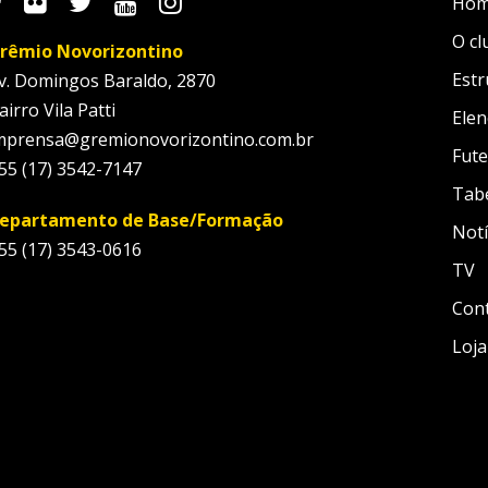
Ho
O cl
rêmio Novorizontino
Estr
v. Domingos Baraldo, 2870
airro Vila Patti
Elen
mprensa@gremionovorizontino.com.br
Fute
55 (17) 3542-7147
Tab
epartamento de Base/Formação
Notí
55 (17) 3543-0616
TV
Con
Loja