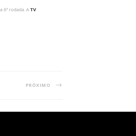
la 6ª rodada. A
TV
PRÓXIMO