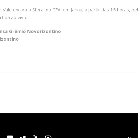
o Vale encara o Sfera, no CFA, em Jarinu, a partir das 15 horas, pe
tida ao vivo.
ensa Grêmio Novorizontino
izontino