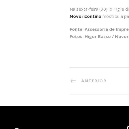
Na sexta-feira (30), o Tigre d
Novorizontino
mostrou a par
Fonte: Assessoria de Impr
Fotos: Higor Basso / Novor
ANTERIOR