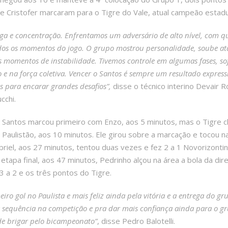
l e Cristofer marcaram para o Tigre do Vale, atual campeão estadu
ega e concentração. Enfrentamos um adversário de alto nível, com qu
dos os momentos do jogo. O grupo mostrou personalidade, soube a
os momentos de instabilidade. Tivemos controle em algumas fases, 
 e na força coletiva. Vencer o Santos é sempre um resultado express
 para encarar grandes desafios”,
disse o técnico interino Devair 
cchi.
de Santos marcou primeiro com Enzo, aos 5 minutos, mas o Tigr
o do Paulistão, aos 10 minutos. Ele girou sobre a marcação e tocou n
Gabriel, aos 27 minutos, tentou duas vezes e fez 2 a 1 Novorizon
apa final, aos 47 minutos, Pedrinho alçou na área a bola da direi
 3 a 2 e os três pontos do Tigre.
iro gol no Paulista e mais feliz ainda pela vitória e a entrega do gru
 sequência na competição e pra dar mais confiança ainda para o gru
 de brigar pelo bicampeonato”
, disse Pedro Balotelli.