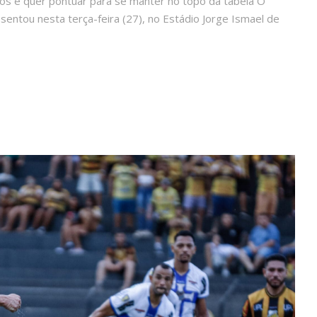
tos e quer pontuar para se manter no topo da tabela O
entou nesta terça-feira (27), no Estádio Jorge Ismael de