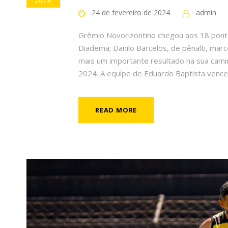
2024
24 de fevereiro de 2024
admin
Grêmio Novorizontino chegou aos 18 ponto
Diadema; Danilo Barcelos, de pênalti, mar
mais um importante resultado na sua caminh
2024. A equipe de Eduardo Baptista venceu
READ MORE