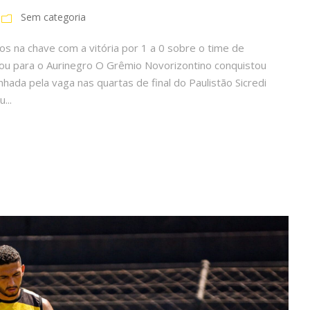
Sem categoria
s na chave com a vitória por 1 a 0 sobre o time de
cou para o Aurinegro O Grêmio Novorizontino conquistou
ada pela vaga nas quartas de final do Paulistão Sicredi
...