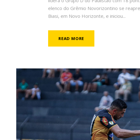
lidera o Grupo D do Paulistão com 18 pon
elenco do Grêmio Novorizontino se reapres
Biasi, em Novo Horizonte, e iniciou...
READ MORE